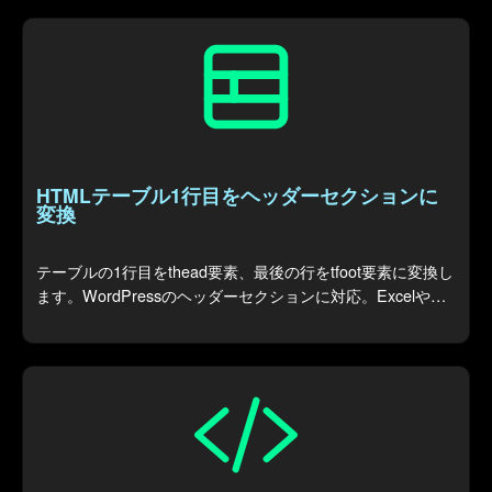
HTMLテーブル1行目をヘッダーセクションに
変換
テーブルの1行目をthead要素、最後の行をtfoot要素に変換し
ます。WordPressのヘッダーセクションに対応。Excelや
Webからコピーした表もOK。スタイル属性やタブ・改行の
一括削除機能付き。