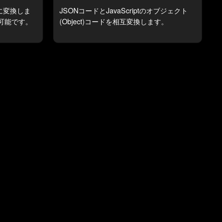
に変換しま
JSONコードとJavaScriptのオブジェクト
可能です。
(Object)コードを相互変換します。