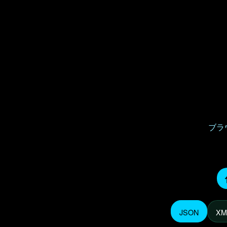
ブラ
JSON
XM